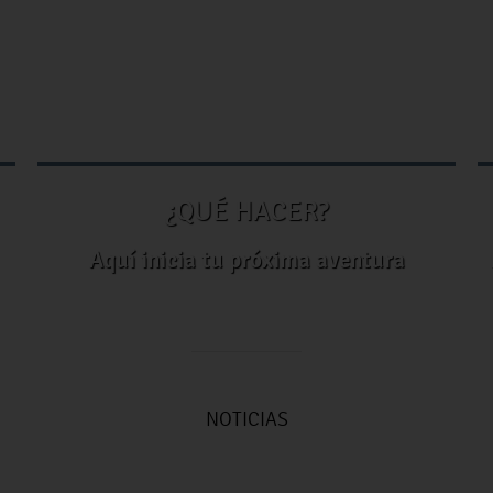
¿QUÉ HACER?
Aquí inicia tu próxima aventura
Declaración patrimonia
 PREMIO NACIONAL DE
modificación del 1 al 31
ALORÍA SOCIAL 2026
Mayo del 2026
NOTICIAS