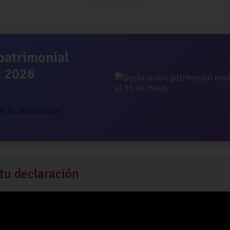
patrimonial
n 2026
ar tu declaración
tu declaración