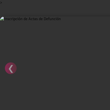
>
Inicio
Tu Municipio
Tu Gobierno
EVALUACIÓN DE DESEMPEÑO
OIC
❮