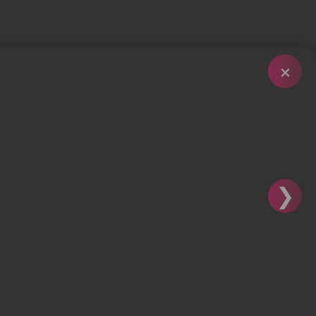
×
LGCG
MEJORA REGULATORIA
❯