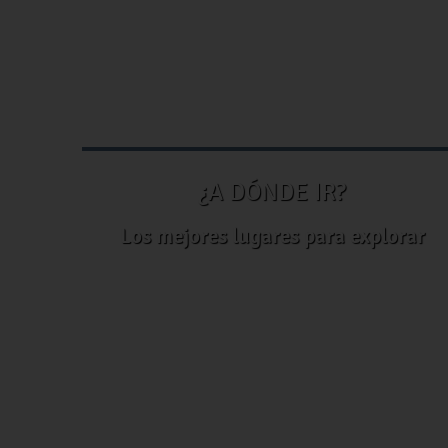
¿A DÓNDE IR?
Los mejores lugares para explorar
Convocatoria del XXI
Concurso Nacional de
Transparencia en Corto con el
tema “Desinformación:
XVIII
Riesgo
CONTR