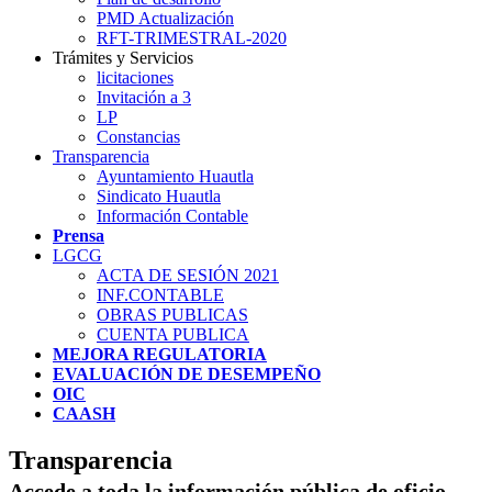
PMD Actualización
RFT-TRIMESTRAL-2020
Trámites y Servicios
licitaciones
Invitación a 3
LP
Constancias
Transparencia
Ayuntamiento Huautla
Sindicato Huautla
Información Contable
Prensa
LGCG
ACTA DE SESIÓN 2021
INF.CONTABLE
OBRAS PUBLICAS
CUENTA PUBLICA
MEJORA REGULATORIA
EVALUACIÓN DE DESEMPEÑO
OIC
CAASH
Transparencia
Accede a toda la información pública de oficio